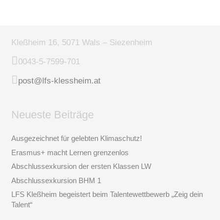
Kleßheim 16, 5071 Wals – Siezenheim
0043-5-7599-701
post@lfs-klessheim.at
Neueste Beiträge
Ausgezeichnet für gelebten Klimaschutz!
Erasmus+ macht Lernen grenzenlos
Abschlussexkursion der ersten Klassen LW
Abschlussexkursion BHM 1
LFS Kleßheim begeistert beim Talentewettbewerb „Zeig dein
Talent“