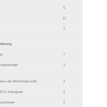
5
12
2
ütterung
ng
7
rungsbedingte
3
tion der Milchinhaltsstoffe
2
 BCS; Kuhsignale
2
zuchtrinder
2