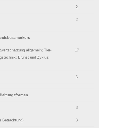
2
2
tandsbesamerkurs
twertschätzung allgemein; Tier-
17
technik; Brunst und Zyklus;
6
, Haltungsformen
3
e Betrachtung)
3