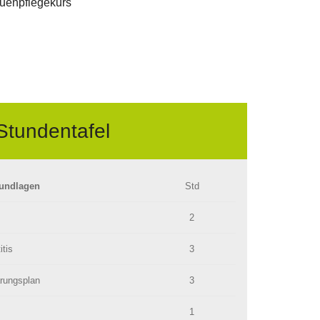
auenpflegekurs
Stundentafel
rundlagen
Std
2
itis
3
rungsplan
3
1