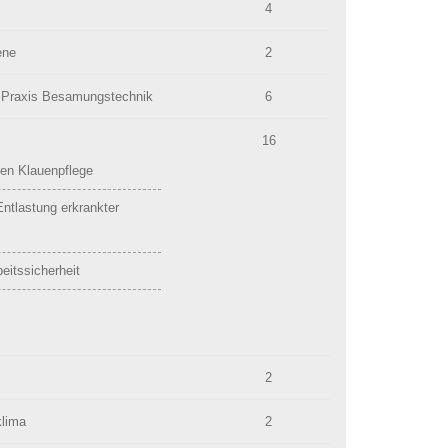
4
ene
2
 Praxis Besamungstechnik
6
16
len Klauenpflege
ntlastung erkrankter
itssicherheit
2
klima
2