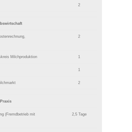
2
ebswirtschaft
ostenrechnung,
2
skreis Milchproduktion
1
1
ilchmarkt
2
 Praxis
ng (Fremdbetrieb mit
2,5 Tage