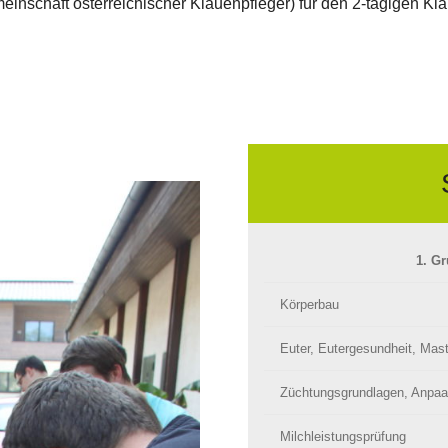
inschaft österreichischer Klauenpfleger) für den 2-tägigen Kl
1. G
Körperbau
Euter, Eutergesundheit, Mast
Züchtungsgrundlagen, Anpaa
Milchleistungsprüfung