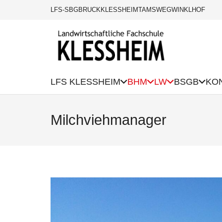
LFS-SBG
BRUCK
KLESSHEIM
TAMSWEG
WINKLHOF
LFS KLESSHEIM
BHM
LW
BSGB
KO
Milchviehmanager