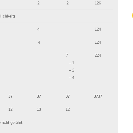
2
2
126
chkeit)
4
124
4
124
7
224
– 1
– 2
– 4
37
37
37
3737
12
13
12
richt geführt.