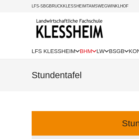
LFS-SBG
BRUCK
KLESSHEIM
TAMSWEG
WINKLHOF
LFS KLESSHEIM
BHM
LW
BSGB
KO
Stundentafel
Stun