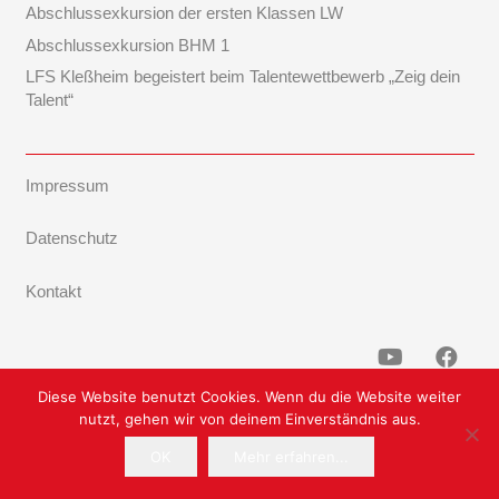
Abschlussexkursion der ersten Klassen LW
Abschlussexkursion BHM 1
LFS Kleßheim begeistert beim Talentewettbewerb „Zeig dein
Talent“
Impressum
Datenschutz
Kontakt
Diese Website benutzt Cookies. Wenn du die Website weiter
nutzt, gehen wir von deinem Einverständnis aus.
OK
Mehr erfahren...
Powered by TF-Systems