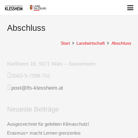
Abschluss
Start
Landwirtschaft
Abschluss
Kleßheim 16, 5071 Wals – Siezenheim
0043-5-7599-701
post@lfs-klessheim.at
Neueste Beiträge
Ausgezeichnet für gelebten Klimaschutz!
Erasmus+ macht Lernen grenzenlos