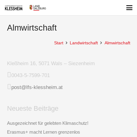
Almwirtschaft
Start
Landwirtschaft
Almwirtschaft
Kleßheim 16, 5071 Wals – Siezenheim
0043-5-7599-701
post@lfs-klessheim.at
Neueste Beiträge
Ausgezeichnet für gelebten Klimaschutz!
Erasmus+ macht Lernen grenzenlos