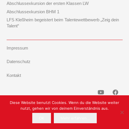
Abschlussexkursion der ersten Klassen LW
Abschlussexkursion BHM 1
LFS Kleßheim begeistert beim Talentewettbewerb „Zeig dein
Talent“
Impressum
Datenschutz
Kontakt
Diese Website benutzt Cookies. Wenn du die Website weiter
nutzt, gehen wir von deinem Einverständnis aus.
OK
Mehr erfahren...
Powered by TF-Systems