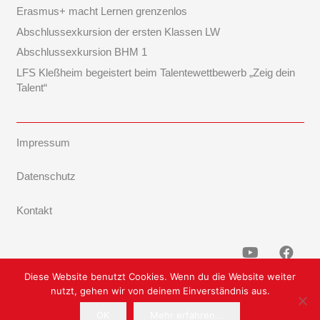
Erasmus+ macht Lernen grenzenlos
Abschlussexkursion der ersten Klassen LW
Abschlussexkursion BHM 1
LFS Kleßheim begeistert beim Talentewettbewerb „Zeig dein
Talent“
Impressum
Datenschutz
Kontakt
Diese Website benutzt Cookies. Wenn du die Website weiter
nutzt, gehen wir von deinem Einverständnis aus.
OK
Mehr erfahren...
Powered by TF-Systems