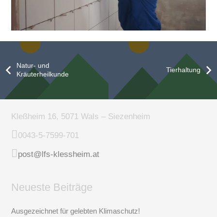
Natur- und
Tierhaltung
Kräuterheilkunde
Kleßheim 16, 5071 Wals – Siezenheim
0043-5-7599-701
post@lfs-klessheim.at
Neueste Beiträge
Ausgezeichnet für gelebten Klimaschutz!