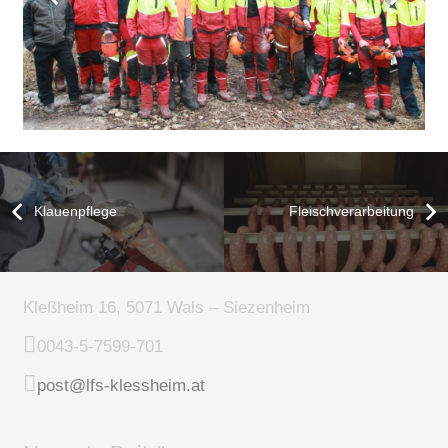
Klauenpflege
Fleischverarbeitung
Kleßheim 16, 5071 Wals – Siezenheim
0043-5-7599-701
post@lfs-klessheim.at