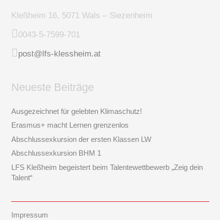
Kleßheim 16, 5071 Wals – Siezenheim
0043-5-7599-701
post@lfs-klessheim.at
Neueste Beiträge
Ausgezeichnet für gelebten Klimaschutz!
Erasmus+ macht Lernen grenzenlos
Abschlussexkursion der ersten Klassen LW
Abschlussexkursion BHM 1
LFS Kleßheim begeistert beim Talentewettbewerb „Zeig dein
Talent“
Impressum