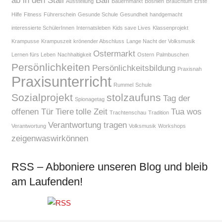
ab in den Stall
Ball
Ausstellung
Bauernmarkt
Bosnien
Brauchtum
Erste
Hilfe
Fitness
Führerschein
Gesunde Schule
Gesundheit
handgemacht
interessierte SchülerInnen
Internatsleben
Kids save Lives
Klassenprojekt
Krampusse
Krampuszeit
krönender Abschluss
Lange Nacht der Volksmusik
Ostermarkt
Lernen fürs Leben
Nachhaltigkeit
Ostern
Palmbuschen
Persönlichkeiten
Persönlichkeitsbildung
Praxisnah
Praxisunterricht
Rummel
Schule
Sozialprojekt
stolzaufuns
Tag der
Spionagetag
offenen Tür
Tiere
tolle Zeit
Tua wos
Trachtenschau
Tradition
Verantwortung tragen
Verantwortung
Volksmusik
Workshops
zeigenwaswirkönnen
RSS – Abboniere unseren Blog und bleib
am Laufenden!