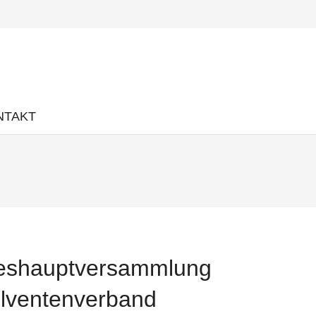
NTAKT
eshauptversammlung
lventenverband