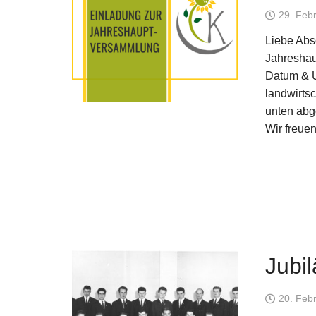
29. Feb
Liebe Abs
Jahreshau
Datum & Uh
landwirts
unten abg
Wir freuen
Jubi
20. Feb