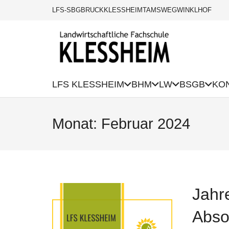
LFS-SBG
BRUCK
KLESSHEIM
TAMSWEG
WINKLHOF
LFS KLESSHEIM
BHM
LW
BSGB
KO
Monat:
Februar 2024
Jahr
Abso