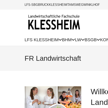
LFS-SBG
BRUCK
KLESSHEIM
TAMSWEG
WINKLHOF
LFS KLESSHEIM
BHM
LW
BSGB
KO
FR Landwirtschaft
Will
Land