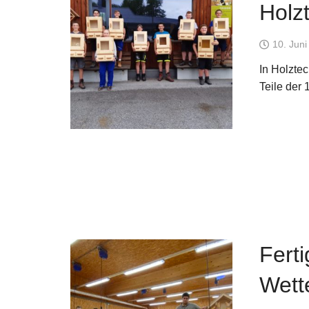
Holz
10. Jun
In Holztec
Teile der 1
Ferti
Wett