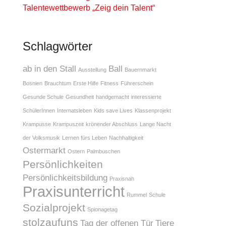
Talentewettbewerb „Zeig dein Talent“
Schlagwörter
ab in den Stall
Ball
Ausstellung
Bauernmarkt
Bosnien
Brauchtum
Erste Hilfe
Fitness
Führerschein
Gesunde Schule
Gesundheit
handgemacht
interessierte
SchülerInnen
Internatsleben
Kids save Lives
Klassenprojekt
Krampusse
Krampuszeit
krönender Abschluss
Lange Nacht
der Volksmusik
Lernen fürs Leben
Nachhaltigkeit
Ostermarkt
Ostern
Palmbuschen
Persönlichkeiten
Persönlichkeitsbildung
Praxisnah
Praxisunterricht
Rummel
Schule
Sozialprojekt
Spionagetag
stolzaufuns
Tag der offenen Tür
Tiere