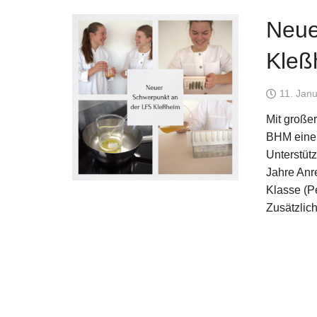
Neue
Kleß
11. Jan
Mit großer
BHM einen
Unterstüt
Jahre Anre
Klasse (Pe
Zusätzlic