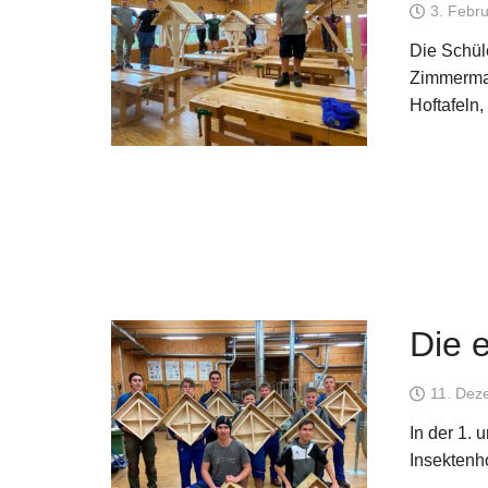
3. Febr
Die Schüle
Zimmerma
Hoftafeln,
Die e
11. Dez
In der 1. 
Insektenh