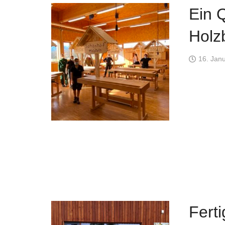
Ein 
Holz
16. Jan
Ferti