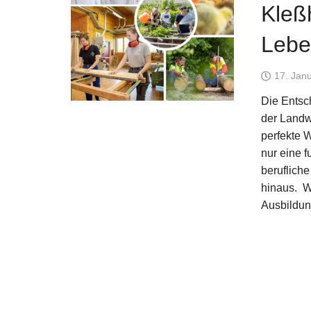
Kleß
Lebe
17. Jan
Die Entsch
der Landw
perfekte W
nur eine 
beruflich
hinaus. W
Ausbildu