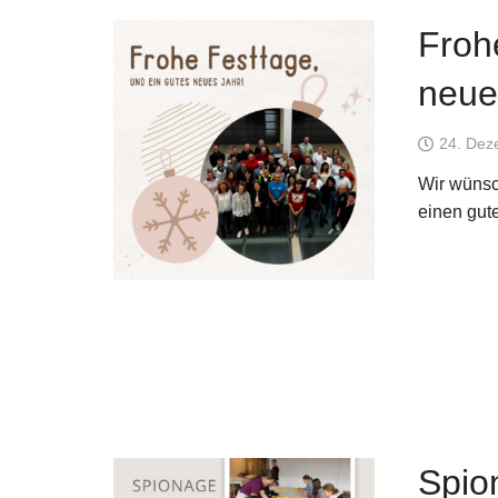
Froh
neue
24. Dez
Wir wünsc
einen gut
Spio