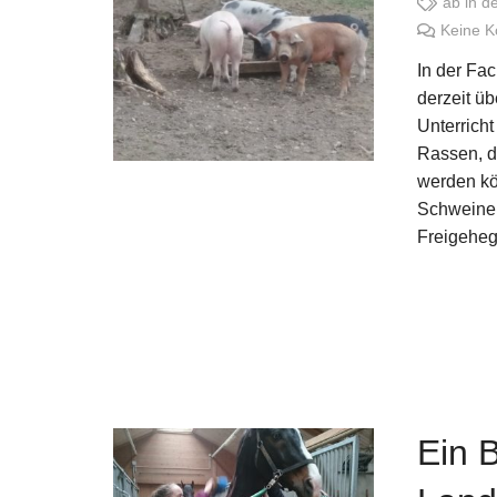
ab in de
Keine 
In der Fa
derzeit üb
Unterrich
Rassen, d
werden kön
Schweinek
Freigehe
Ein B