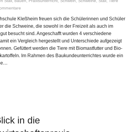
n Stall
,
bauen
,
Praxisunterricht
,
Schwein
,
Schweine
,
Stall
,
Tiere
Kommentare
chschule Kleßheim freuen sich die Schülerinnen und Schüler
er die Schweine, die sowohl in der Freizeit als auch im
t gut besucht sind. Angeschafft wurden 4 verschiedene
amit ein Vergleich hergestellt und Unterschiede aufgezeigt
nen. Gefüttert werden die Tiere mit Biomastfutter und Bio-
artoffeln. Im Rahmen des Baukundeunterrichtes wurde ein
ge…
lick in die