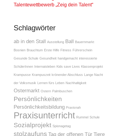
Talentewettbewerb „Zeig dein Talent“
Schlagwörter
ab in den Stall
Ball
Ausstellung
Bauernmarkt
Bosnien
Brauchtum
Erste Hilfe
Fitness
Führerschein
Gesunde Schule
Gesundheit
handgemacht
interessierte
SchülerInnen
Internatsleben
Kids save Lives
Klassenprojekt
Krampusse
Krampuszeit
krönender Abschluss
Lange Nacht
der Volksmusik
Lernen fürs Leben
Nachhaltigkeit
Ostermarkt
Ostern
Palmbuschen
Persönlichkeiten
Persönlichkeitsbildung
Praxisnah
Praxisunterricht
Rummel
Schule
Sozialprojekt
Spionagetag
stolzaufuns
Tag der offenen Tür
Tiere