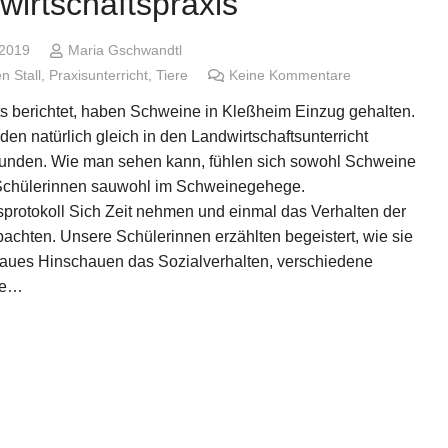
wirtschaftspraxis
 2019
Maria Gschwandtl
n Stall
,
Praxisunterricht
,
Tiere
Keine Kommentare
ts berichtet, haben Schweine in Kleßheim Einzug gehalten.
en natürlich gleich in den Landwirtschaftsunterricht
unden. Wie man sehen kann, fühlen sich sowohl Schweine
Schülerinnen sauwohl im Schweinegehege.
sprotokoll Sich Zeit nehmen und einmal das Verhalten der
bachten. Unsere Schülerinnen erzählten begeistert, wie sie
aues Hinschauen das Sozialverhalten, verschiedene
re…