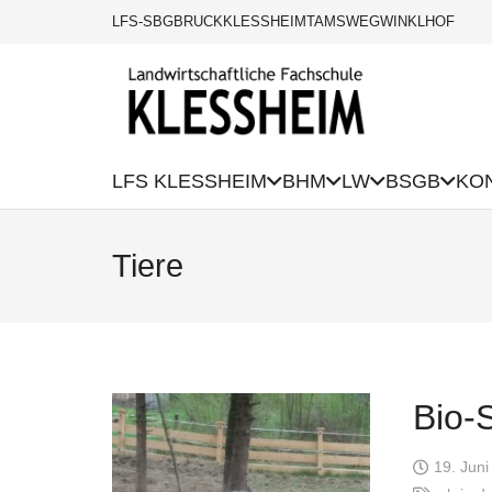
LFS-SBG
BRUCK
KLESSHEIM
TAMSWEG
WINKLHOF
LFS KLESSHEIM
BHM
LW
BSGB
KO
Tiere
Bio-
19. Jun