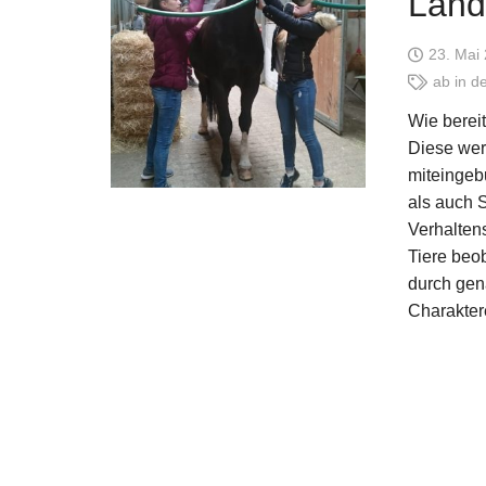
Land
23. Mai
ab in de
Wie berei
Diese werd
miteingeb
als auch 
Verhalten
Tiere beo
durch gen
Charakte