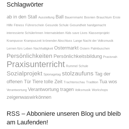
Schlagwörter
ab in den Stall
Ball
Ausstellung
Bauernmarkt
Bosnien
Brauchtum
Erste
Hilfe
Fitness
Führerschein
Gesunde Schule
Gesundheit
handgemacht
interessierte SchülerInnen
Internatsleben
Kids save Lives
Klassenprojekt
Krampusse
Krampuszeit
krönender Abschluss
Lange Nacht der Volksmusik
Ostermarkt
Lernen fürs Leben
Nachhaltigkeit
Ostern
Palmbuschen
Persönlichkeiten
Persönlichkeitsbildung
Praxisnah
Praxisunterricht
Rummel
Schule
Sozialprojekt
stolzaufuns
Tag der
Spionagetag
offenen Tür
Tiere
tolle Zeit
Tua wos
Trachtenschau
Tradition
Verantwortung tragen
Verantwortung
Volksmusik
Workshops
zeigenwaswirkönnen
RSS – Abboniere unseren Blog und bleib
am Laufenden!