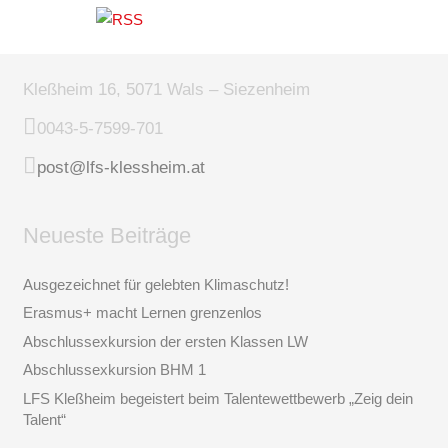
Kleßheim 16, 5071 Wals – Siezenheim
0043-5-7599-701
post@lfs-klessheim.at
Neueste Beiträge
Ausgezeichnet für gelebten Klimaschutz!
Erasmus+ macht Lernen grenzenlos
Abschlussexkursion der ersten Klassen LW
Abschlussexkursion BHM 1
LFS Kleßheim begeistert beim Talentewettbewerb „Zeig dein
Talent“