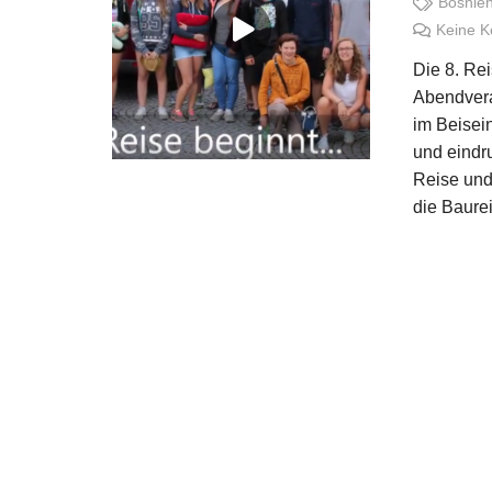
Bosnie
Keine 
Die 8. Re
Abendvera
im Beisei
und eindr
Reise und 
die Baure