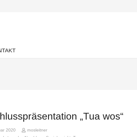
NTAKT
hlusspräsentation „Tua wos“
uar 2020
mosleitner