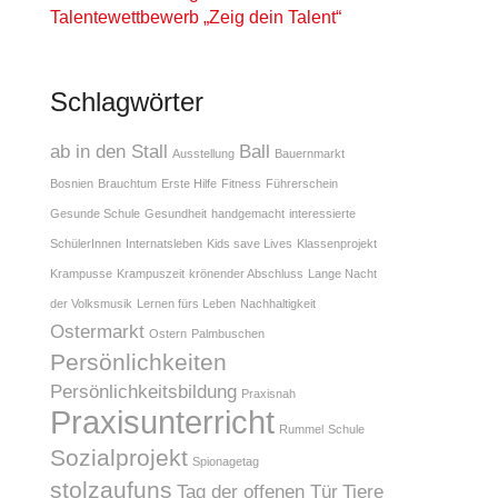
Talentewettbewerb „Zeig dein Talent“
Schlagwörter
ab in den Stall
Ball
Ausstellung
Bauernmarkt
Bosnien
Brauchtum
Erste Hilfe
Fitness
Führerschein
Gesunde Schule
Gesundheit
handgemacht
interessierte
SchülerInnen
Internatsleben
Kids save Lives
Klassenprojekt
Krampusse
Krampuszeit
krönender Abschluss
Lange Nacht
der Volksmusik
Lernen fürs Leben
Nachhaltigkeit
Ostermarkt
Ostern
Palmbuschen
Persönlichkeiten
Persönlichkeitsbildung
Praxisnah
Praxisunterricht
Rummel
Schule
Sozialprojekt
Spionagetag
stolzaufuns
Tag der offenen Tür
Tiere