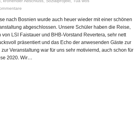
n
,
krönender Abschluss
,
Sozialprojekt
,
Tua wos
Kommentare
ise nach Bosnien wurde auch heuer wieder mit einer schönen
nstaltung abgeschlossen. Unsere Schüler haben die Reise,
n von LSI Faistauer und BHB-Vorstand Revertera, sehr nett
ucksvoll präsentiert und das Echo der anwesenden Gäste zur
zur Veranstaltung war für uns sehr motiviernd, auch schon für
ise 2020. Wir…