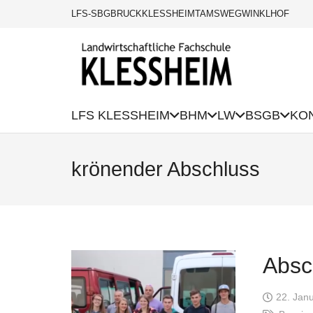
LFS-SBG
BRUCK
KLESSHEIM
TAMSWEG
WINKLHOF
LFS KLESSHEIM
BHM
LW
BSGB
KO
krönender Abschluss
Absc
22. Jan