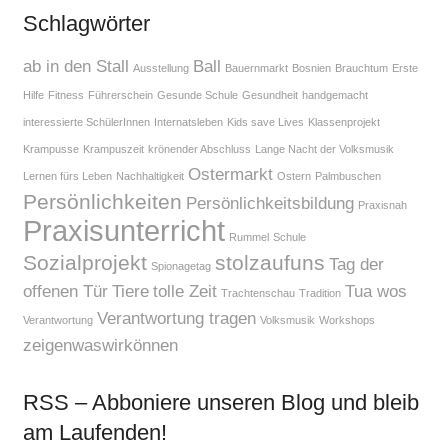
Schlagwörter
ab in den Stall
Ball
Ausstellung
Bauernmarkt
Bosnien
Brauchtum
Erste
Hilfe
Fitness
Führerschein
Gesunde Schule
Gesundheit
handgemacht
interessierte SchülerInnen
Internatsleben
Kids save Lives
Klassenprojekt
Krampusse
Krampuszeit
krönender Abschluss
Lange Nacht der Volksmusik
Ostermarkt
Lernen fürs Leben
Nachhaltigkeit
Ostern
Palmbuschen
Persönlichkeiten
Persönlichkeitsbildung
Praxisnah
Praxisunterricht
Rummel
Schule
Sozialprojekt
stolzaufuns
Tag der
Spionagetag
offenen Tür
Tiere
tolle Zeit
Tua wos
Trachtenschau
Tradition
Verantwortung tragen
Verantwortung
Volksmusik
Workshops
zeigenwaswirkönnen
RSS – Abboniere unseren Blog und bleib
am Laufenden!