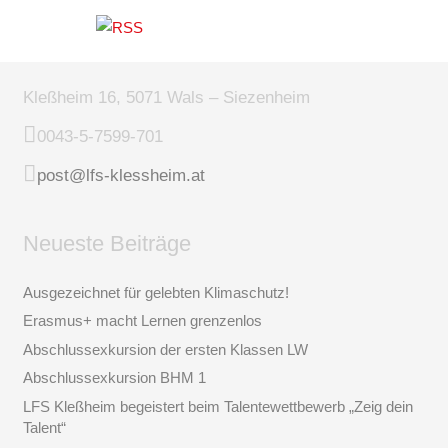
Kleßheim 16, 5071 Wals – Siezenheim
0043-5-7599-701
post@lfs-klessheim.at
Neueste Beiträge
Ausgezeichnet für gelebten Klimaschutz!
Erasmus+ macht Lernen grenzenlos
Abschlussexkursion der ersten Klassen LW
Abschlussexkursion BHM 1
LFS Kleßheim begeistert beim Talentewettbewerb „Zeig dein
Talent“