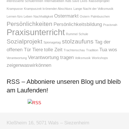
interessierte SchülerInnen
Internatsleben
Kids save Lives
Klassenprojekt
Krampusse
Krampuszeit
krönender Abschluss
Lange Nacht der Volksmusik
Ostermarkt
Lernen fürs Leben
Nachhaltigkeit
Ostern
Palmbuschen
Persönlichkeiten
Persönlichkeitsbildung
Praxisnah
Praxisunterricht
Rummel
Schule
Sozialprojekt
stolzaufuns
Tag der
Spionagetag
offenen Tür
Tiere
tolle Zeit
Tua wos
Trachtenschau
Tradition
Verantwortung tragen
Verantwortung
Volksmusik
Workshops
zeigenwaswirkönnen
RSS – Abboniere unseren Blog und bleib
am Laufenden!
Kleßheim 16, 5071 Wals – Siezenheim