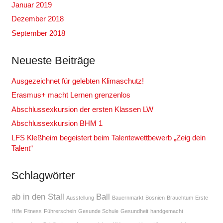
Januar 2019
Dezember 2018
September 2018
Neueste Beiträge
Ausgezeichnet für gelebten Klimaschutz!
Erasmus+ macht Lernen grenzenlos
Abschlussexkursion der ersten Klassen LW
Abschlussexkursion BHM 1
LFS Kleßheim begeistert beim Talentewettbewerb „Zeig dein
Talent“
Schlagwörter
ab in den Stall
Ball
Ausstellung
Bauernmarkt
Bosnien
Brauchtum
Erste
Hilfe
Fitness
Führerschein
Gesunde Schule
Gesundheit
handgemacht