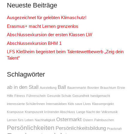
Neueste Beiträge
Ausgezeichnet für gelebten Klimaschutz!
Erasmus+ macht Lernen grenzenlos
Abschlussexkursion der ersten Klassen LW
Abschlussexkursion BHM 1
LFS Kleßheim begeistert beim Talentewettbewerb „Zeig dein
Talent“
Schlagwörter
ab in den Stall
Ball
Ausstellung
Bauernmarkt
Bosnien
Brauchtum
Erste
Hilfe
Fitness
Führerschein
Gesunde Schule
Gesundheit
handgemacht
interessierte SchülerInnen
Internatsleben
Kids save Lives
Klassenprojekt
Krampusse
Krampuszeit
krönender Abschluss
Lange Nacht der Volksmusik
Ostermarkt
Lernen fürs Leben
Nachhaltigkeit
Ostern
Palmbuschen
Persönlichkeiten
Persönlichkeitsbildung
Praxisnah