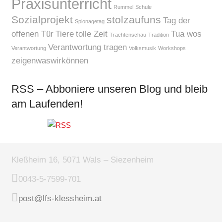
Praxisunterricht
Rummel
Schule
Sozialprojekt
stolzaufuns
Tag der
Spionagetag
offenen Tür
Tiere
tolle Zeit
Tua wos
Trachtenschau
Tradition
Verantwortung tragen
Verantwortung
Volksmusik
Workshops
zeigenwaswirkönnen
RSS – Abboniere unseren Blog und bleib
am Laufenden!
Kleßheim 16, 5071 Wals – Siezenheim
0043-5-7599-701
post@lfs-klessheim.at