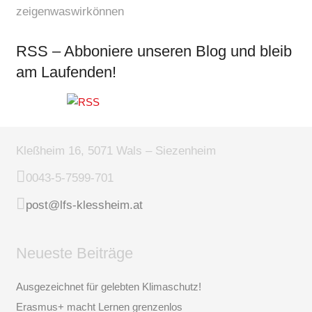
zeigenwaswirkönnen
RSS – Abboniere unseren Blog und bleib
am Laufenden!
Kleßheim 16, 5071 Wals – Siezenheim
0043-5-7599-701
post@lfs-klessheim.at
Neueste Beiträge
Ausgezeichnet für gelebten Klimaschutz!
Erasmus+ macht Lernen grenzenlos