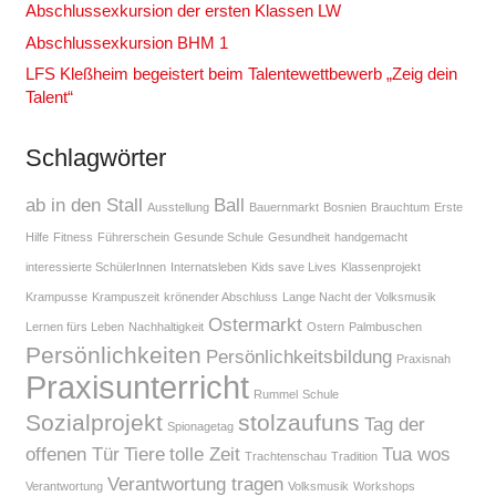
Abschlussexkursion der ersten Klassen LW
Abschlussexkursion BHM 1
LFS Kleßheim begeistert beim Talentewettbewerb „Zeig dein
Talent“
Schlagwörter
ab in den Stall
Ball
Ausstellung
Bauernmarkt
Bosnien
Brauchtum
Erste
Hilfe
Fitness
Führerschein
Gesunde Schule
Gesundheit
handgemacht
interessierte SchülerInnen
Internatsleben
Kids save Lives
Klassenprojekt
Krampusse
Krampuszeit
krönender Abschluss
Lange Nacht der Volksmusik
Ostermarkt
Lernen fürs Leben
Nachhaltigkeit
Ostern
Palmbuschen
Persönlichkeiten
Persönlichkeitsbildung
Praxisnah
Praxisunterricht
Rummel
Schule
Sozialprojekt
stolzaufuns
Tag der
Spionagetag
offenen Tür
Tiere
tolle Zeit
Tua wos
Trachtenschau
Tradition
Verantwortung tragen
Verantwortung
Volksmusik
Workshops