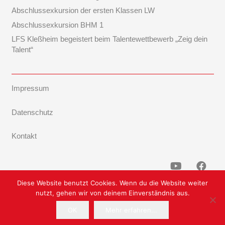
Abschlussexkursion der ersten Klassen LW
Abschlussexkursion BHM 1
LFS Kleßheim begeistert beim Talentewettbewerb „Zeig dein
Talent“
Impressum
Datenschutz
Kontakt
Diese Website benutzt Cookies. Wenn du die Website weiter
nutzt, gehen wir von deinem Einverständnis aus.
OK
Mehr erfahren...
Powered by TF-Systems