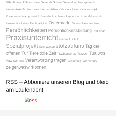
Hilfe
Fitness
Führerschein
Gesunde Schule
Gesundheit
handgemacht
interessierte SchülerInnen
Internatsleben
Kids save Lives
Klassenprojekt
Krampusse
Krampuszeit
krönender Abschluss
Lange Nacht der Volksmusik
Ostermarkt
Lernen fürs Leben
Nachhaltigkeit
Ostern
Palmbuschen
Persönlichkeiten
Persönlichkeitsbildung
Praxisnah
Praxisunterricht
Rummel
Schule
Sozialprojekt
stolzaufuns
Tag der
Spionagetag
offenen Tür
Tiere
tolle Zeit
Tua wos
Trachtenschau
Tradition
Verantwortung tragen
Verantwortung
Volksmusik
Workshops
zeigenwaswirkönnen
RSS – Abboniere unseren Blog und bleib
am Laufenden!