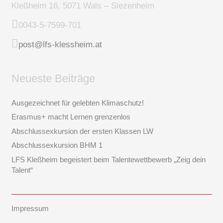
Kleßheim 16, 5071 Wals – Siezenheim
0043-5-7599-701
post@lfs-klessheim.at
Neueste Beiträge
Ausgezeichnet für gelebten Klimaschutz!
Erasmus+ macht Lernen grenzenlos
Abschlussexkursion der ersten Klassen LW
Abschlussexkursion BHM 1
LFS Kleßheim begeistert beim Talentewettbewerb „Zeig dein
Talent“
Impressum