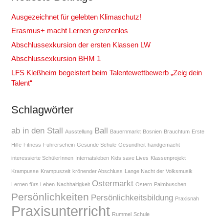
Ausgezeichnet für gelebten Klimaschutz!
Erasmus+ macht Lernen grenzenlos
Abschlussexkursion der ersten Klassen LW
Abschlussexkursion BHM 1
LFS Kleßheim begeistert beim Talentewettbewerb „Zeig dein
Talent“
Schlagwörter
ab in den Stall
Ball
Ausstellung
Bauernmarkt
Bosnien
Brauchtum
Erste
Hilfe
Fitness
Führerschein
Gesunde Schule
Gesundheit
handgemacht
interessierte SchülerInnen
Internatsleben
Kids save Lives
Klassenprojekt
Krampusse
Krampuszeit
krönender Abschluss
Lange Nacht der Volksmusik
Ostermarkt
Lernen fürs Leben
Nachhaltigkeit
Ostern
Palmbuschen
Persönlichkeiten
Persönlichkeitsbildung
Praxisnah
Praxisunterricht
Rummel
Schule