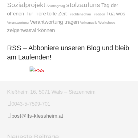
Sozialprojekt
stolzaufuns
Tag der
Spionagetag
offenen Tür
Tiere
tolle Zeit
Tua wos
Trachtenschau
Tradition
Verantwortung tragen
Verantwortung
Volksmusik
Workshops
zeigenwaswirkönnen
RSS – Abboniere unseren Blog und bleib
am Laufenden!
Kleßheim 16, 5071 Wals – Siezenheim
0043-5-7599-701
post@lfs-klessheim.at
Neueste Beiträge