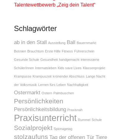
Talentewettbewerb „Zeig dein Talent“
Schlagwörter
ab in den Stall
Ball
Ausstellung
Bauernmarkt
Bosnien
Brauchtum
Erste Hilfe
Fitness
Führerschein
Gesunde Schule
Gesundheit
handgemacht
interessierte
SchülerInnen
Internatsleben
Kids save Lives
Klassenprojekt
Krampusse
Krampuszeit
krönender Abschluss
Lange Nacht
der Volksmusik
Lernen fürs Leben
Nachhaltigkeit
Ostermarkt
Ostern
Palmbuschen
Persönlichkeiten
Persönlichkeitsbildung
Praxisnah
Praxisunterricht
Rummel
Schule
Sozialprojekt
Spionagetag
stolzaufuns
Tag der offenen Tür
Tiere