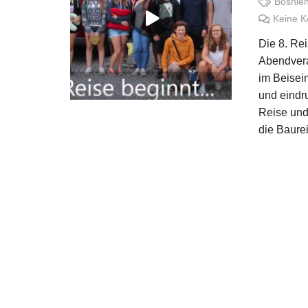
Bosnie
Keine 
Die 8. Re
Abendvera
im Beisei
und eindr
Reise und 
die Baure