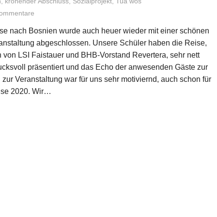
n
,
krönender Abschluss
,
Sozialprojekt
,
Tua wos
Kommentare
ise nach Bosnien wurde auch heuer wieder mit einer schönen
nstaltung abgeschlossen. Unsere Schüler haben die Reise,
n von LSI Faistauer und BHB-Vorstand Revertera, sehr nett
ucksvoll präsentiert und das Echo der anwesenden Gäste zur
zur Veranstaltung war für uns sehr motiviernd, auch schon für
ise 2020. Wir…