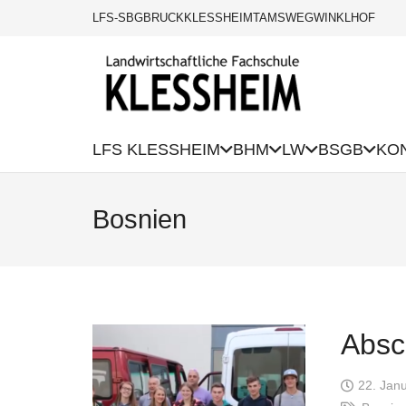
LFS-SBG
BRUCK
KLESSHEIM
TAMSWEG
WINKLHOF
LFS KLESSHEIM
BHM
LW
BSGB
KO
Bosnien
Absc
22. Jan