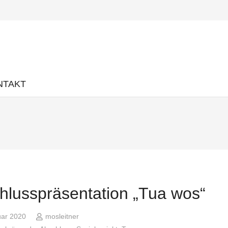
NTAKT
hlusspräsentation „Tua wos“
uar 2020
mosleitner