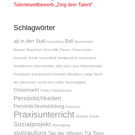
Talentewettbewerb „Zeig dein Talent“
Schlagwörter
ab in den Stall
Ball
Ausstellung
Bauernmarkt
Bosnien
Brauchtum
Erste Hilfe
Fitness
Führerschein
Gesunde Schule
Gesundheit
handgemacht
interessierte
SchülerInnen
Internatsleben
Kids save Lives
Klassenprojekt
Krampusse
Krampuszeit
krönender Abschluss
Lange Nacht
der Volksmusik
Lernen fürs Leben
Nachhaltigkeit
Ostermarkt
Ostern
Palmbuschen
Persönlichkeiten
Persönlichkeitsbildung
Praxisnah
Praxisunterricht
Rummel
Schule
Sozialprojekt
Spionagetag
stolzaufuns
Tag der offenen Tür
Tiere