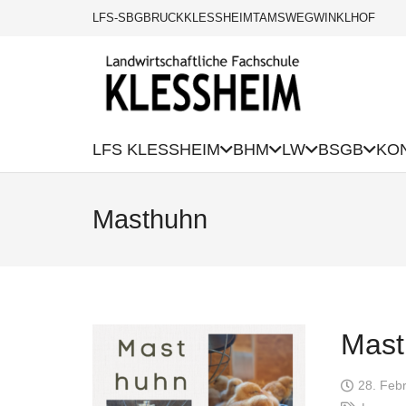
LFS-SBG
BRUCK
KLESSHEIM
TAMSWEG
WINKLHOF
LFS KLESSHEIM
BHM
LW
BSGB
KO
Masthuhn
Mast
28. Feb