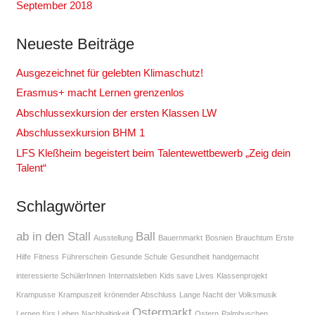
September 2018
Neueste Beiträge
Ausgezeichnet für gelebten Klimaschutz!
Erasmus+ macht Lernen grenzenlos
Abschlussexkursion der ersten Klassen LW
Abschlussexkursion BHM 1
LFS Kleßheim begeistert beim Talentewettbewerb „Zeig dein
Talent“
Schlagwörter
ab in den Stall
Ball
Ausstellung
Bauernmarkt
Bosnien
Brauchtum
Erste
Hilfe
Fitness
Führerschein
Gesunde Schule
Gesundheit
handgemacht
interessierte SchülerInnen
Internatsleben
Kids save Lives
Klassenprojekt
Krampusse
Krampuszeit
krönender Abschluss
Lange Nacht der Volksmusik
Ostermarkt
Lernen fürs Leben
Nachhaltigkeit
Ostern
Palmbuschen