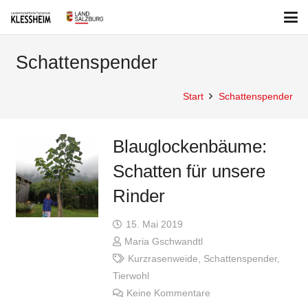
Schattenspender
Start
Schattenspender
Blauglockenbäume:
Schatten für unsere
Rinder
15. Mai 2019
Maria Gschwandtl
Kurzrasenweide
,
Schattenspender
,
Tierwohl
Keine Kommentare