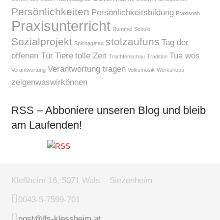
Persönlichkeiten
Persönlichkeitsbildung
Praxisnah
Praxisunterricht
Rummel
Schule
Sozialprojekt
stolzaufuns
Tag der
Spionagetag
offenen Tür
Tiere
tolle Zeit
Tua wos
Trachtenschau
Tradition
Verantwortung tragen
Verantwortung
Volksmusik
Workshops
zeigenwaswirkönnen
RSS – Abboniere unseren Blog und bleib
am Laufenden!
Kleßheim 16, 5071 Wals – Siezenheim
0043-5-7599-701
post@lfs-klessheim.at