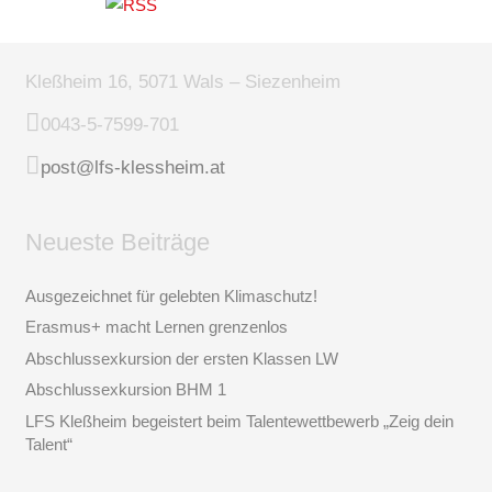
Kleßheim 16, 5071 Wals – Siezenheim
0043-5-7599-701
post@lfs-klessheim.at
Neueste Beiträge
Ausgezeichnet für gelebten Klimaschutz!
Erasmus+ macht Lernen grenzenlos
Abschlussexkursion der ersten Klassen LW
Abschlussexkursion BHM 1
LFS Kleßheim begeistert beim Talentewettbewerb „Zeig dein
Talent“