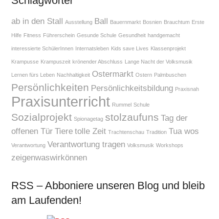
Schlagwörter
ab in den Stall
Ball
Ausstellung
Bauernmarkt
Bosnien
Brauchtum
Erste
Hilfe
Fitness
Führerschein
Gesunde Schule
Gesundheit
handgemacht
interessierte SchülerInnen
Internatsleben
Kids save Lives
Klassenprojekt
Krampusse
Krampuszeit
krönender Abschluss
Lange Nacht der Volksmusik
Ostermarkt
Lernen fürs Leben
Nachhaltigkeit
Ostern
Palmbuschen
Persönlichkeiten
Persönlichkeitsbildung
Praxisnah
Praxisunterricht
Rummel
Schule
Sozialprojekt
stolzaufuns
Tag der
Spionagetag
offenen Tür
Tiere
tolle Zeit
Tua wos
Trachtenschau
Tradition
Verantwortung tragen
Verantwortung
Volksmusik
Workshops
zeigenwaswirkönnen
RSS – Abboniere unseren Blog und bleib
am Laufenden!