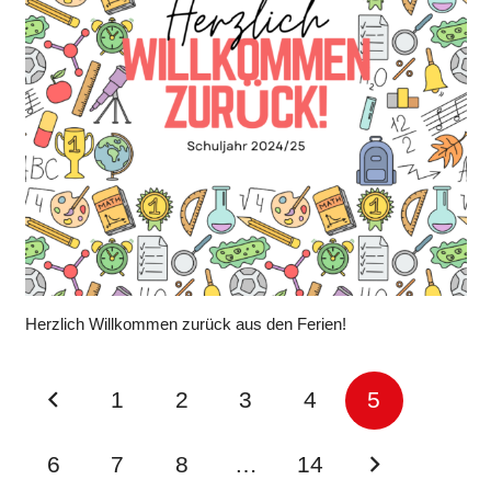
Herzlich Willkommen zurück aus den Ferien!
1
2
3
4
5
6
7
8
…
14