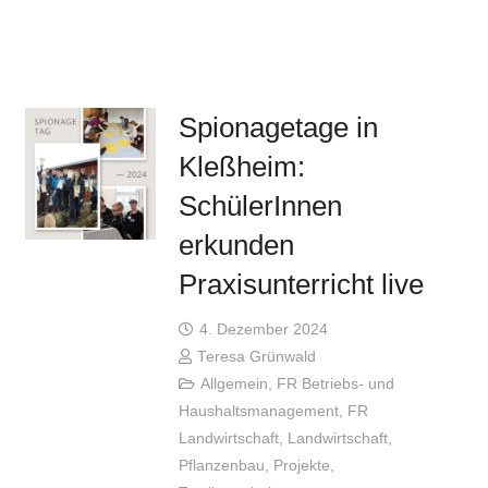
Spionagetage in
Kleßheim:
SchülerInnen
erkunden
Praxisunterricht live
4. Dezember 2024
Teresa Grünwald
Allgemein
,
FR Betriebs- und
Haushaltsmanagement
,
FR
Landwirtschaft
,
Landwirtschaft
,
Pflanzenbau
,
Projekte
,