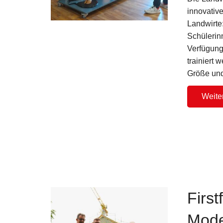
innovative
Landwirte:
Schülerinn
Verfügung
trainiert 
Größe und
Weite
Firs
Mode