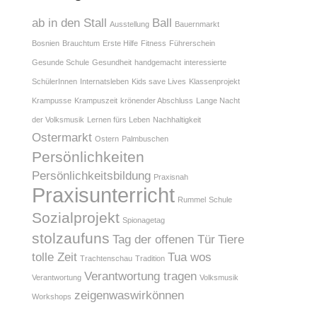
ab in den Stall
Ball
Ausstellung
Bauernmarkt
Bosnien
Brauchtum
Erste Hilfe
Fitness
Führerschein
Gesunde Schule
Gesundheit
handgemacht
interessierte
SchülerInnen
Internatsleben
Kids save Lives
Klassenprojekt
Krampusse
Krampuszeit
krönender Abschluss
Lange Nacht
der Volksmusik
Lernen fürs Leben
Nachhaltigkeit
Ostermarkt
Ostern
Palmbuschen
Persönlichkeiten
Persönlichkeitsbildung
Praxisnah
Praxisunterricht
Rummel
Schule
Sozialprojekt
Spionagetag
stolzaufuns
Tag der offenen Tür
Tiere
tolle Zeit
Tua wos
Trachtenschau
Tradition
Verantwortung tragen
Verantwortung
Volksmusik
zeigenwaswirkönnen
Workshops