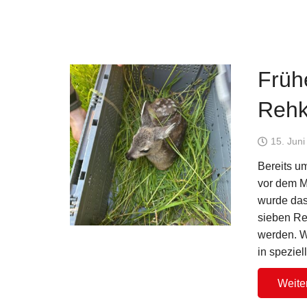
Früh
Rehk
15. Jun
Bereits u
vor dem M
wurde das
sieben Reh
werden. W
in spezie
Weite