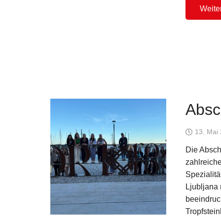
Weite
Absc
13. Mai
Die Absch
zahlreiche
Spezialit
Ljubljana 
beeindruc
Tropfstei