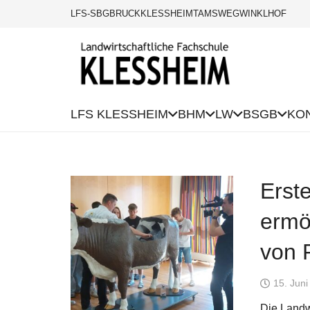
LFS-SBG
BRUCK
KLESSHEIM
TAMSWEG
WINKLHOF
LFS KLESSHEIM
BHM
LW
BSGB
KO
Erste
ermö
von 
15. Jun
Die Landwi