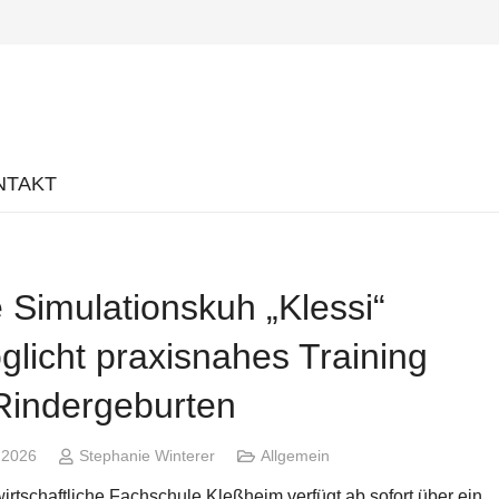
NTAKT
 Simulationskuh „Klessi“
glicht praxisnahes Training
Rindergeburten
i 2026
Stephanie Winterer
Allgemein
rtschaftliche Fachschule Kleßheim verfügt ab sofort über ein