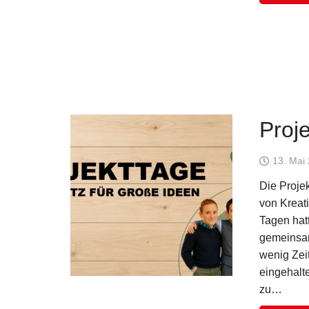
Proj
13. Mai
Die Proje
von Kreat
Tagen hat
gemeinsam
wenig Zeit
eingehalt
zu…