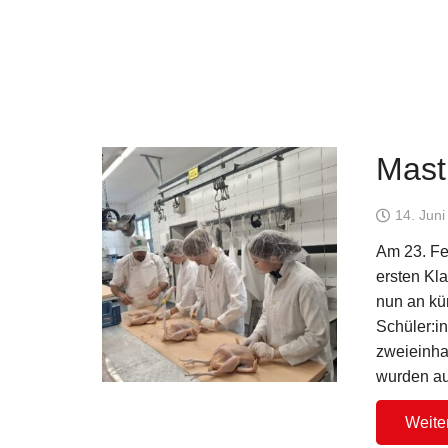
Mast
14. Jun
Am 23. Fe
ersten Kl
nun an kü
Schüler:i
zweieinha
wurden au
Weite