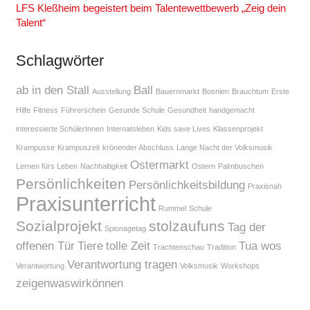
LFS Kleßheim begeistert beim Talentewettbewerb „Zeig dein
Talent“
Schlagwörter
ab in den Stall
Ball
Ausstellung
Bauernmarkt
Bosnien
Brauchtum
Erste
Hilfe
Fitness
Führerschein
Gesunde Schule
Gesundheit
handgemacht
interessierte SchülerInnen
Internatsleben
Kids save Lives
Klassenprojekt
Krampusse
Krampuszeit
krönender Abschluss
Lange Nacht der Volksmusik
Ostermarkt
Lernen fürs Leben
Nachhaltigkeit
Ostern
Palmbuschen
Persönlichkeiten
Persönlichkeitsbildung
Praxisnah
Praxisunterricht
Rummel
Schule
Sozialprojekt
stolzaufuns
Tag der
Spionagetag
offenen Tür
Tiere
tolle Zeit
Tua wos
Trachtenschau
Tradition
Verantwortung tragen
Verantwortung
Volksmusik
Workshops
zeigenwaswirkönnen