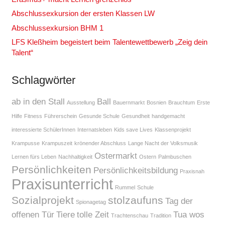
Abschlussexkursion der ersten Klassen LW
Abschlussexkursion BHM 1
LFS Kleßheim begeistert beim Talentewettbewerb „Zeig dein
Talent“
Schlagwörter
ab in den Stall
Ball
Ausstellung
Bauernmarkt
Bosnien
Brauchtum
Erste
Hilfe
Fitness
Führerschein
Gesunde Schule
Gesundheit
handgemacht
interessierte SchülerInnen
Internatsleben
Kids save Lives
Klassenprojekt
Krampusse
Krampuszeit
krönender Abschluss
Lange Nacht der Volksmusik
Ostermarkt
Lernen fürs Leben
Nachhaltigkeit
Ostern
Palmbuschen
Persönlichkeiten
Persönlichkeitsbildung
Praxisnah
Praxisunterricht
Rummel
Schule
Sozialprojekt
stolzaufuns
Tag der
Spionagetag
offenen Tür
Tiere
tolle Zeit
Tua wos
Trachtenschau
Tradition