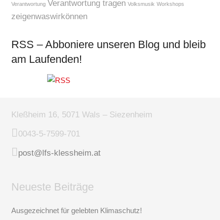
Verantwortung tragen
Verantwortung
Volksmusik
Workshops
zeigenwaswirkönnen
RSS – Abboniere unseren Blog und bleib
am Laufenden!
Kleßheim 16, 5071 Wals – Siezenheim
0043-5-7599-701
post@lfs-klessheim.at
Neueste Beiträge
Ausgezeichnet für gelebten Klimaschutz!