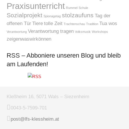
Praxisunterricht
Rummel
Schule
Sozialprojekt
stolzaufuns
Tag der
Spionagetag
offenen Tür
Tiere
tolle Zeit
Tua wos
Trachtenschau
Tradition
Verantwortung tragen
Verantwortung
Volksmusik
Workshops
zeigenwaswirkönnen
RSS – Abboniere unseren Blog und bleib
am Laufenden!
Kleßheim 16, 5071 Wals – Siezenheim
0043-5-7599-701
post@lfs-klessheim.at