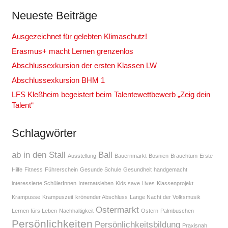
Neueste Beiträge
Ausgezeichnet für gelebten Klimaschutz!
Erasmus+ macht Lernen grenzenlos
Abschlussexkursion der ersten Klassen LW
Abschlussexkursion BHM 1
LFS Kleßheim begeistert beim Talentewettbewerb „Zeig dein
Talent“
Schlagwörter
ab in den Stall
Ball
Ausstellung
Bauernmarkt
Bosnien
Brauchtum
Erste
Hilfe
Fitness
Führerschein
Gesunde Schule
Gesundheit
handgemacht
interessierte SchülerInnen
Internatsleben
Kids save Lives
Klassenprojekt
Krampusse
Krampuszeit
krönender Abschluss
Lange Nacht der Volksmusik
Ostermarkt
Lernen fürs Leben
Nachhaltigkeit
Ostern
Palmbuschen
Persönlichkeiten
Persönlichkeitsbildung
Praxisnah