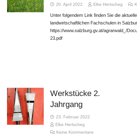
20. April 2022
Elke Hertscheg
K
Unter folgendem Link finden Sie die aktuell
landwirtschaftlichen Fachschulen in Salzb
https://www.salzburg.gv.at/agrarwald_/Do
23.pdf
Werkstücke 2.
Jahrgang
23. Februar 2022
Elke Hertscheg
Keine Kommentare