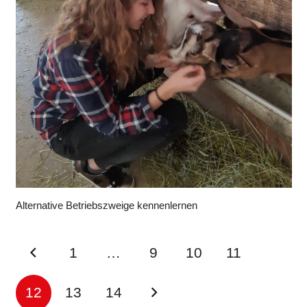
Alternative Betriebszweige kennenlernen
1
…
9
10
11
12
13
14