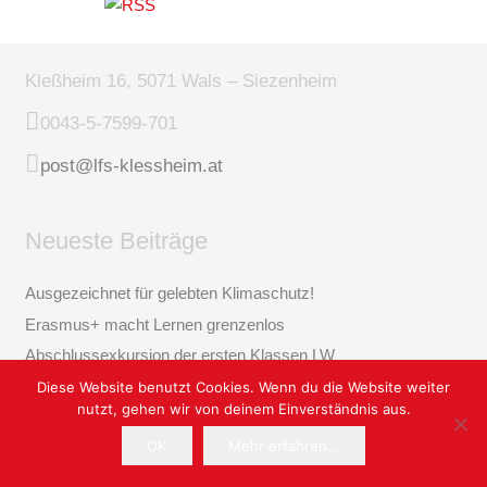
Kleßheim 16, 5071 Wals – Siezenheim
0043-5-7599-701
post@lfs-klessheim.at
Neueste Beiträge
Ausgezeichnet für gelebten Klimaschutz!
Erasmus+ macht Lernen grenzenlos
Abschlussexkursion der ersten Klassen LW
Abschlussexkursion BHM 1
Diese Website benutzt Cookies. Wenn du die Website weiter
nutzt, gehen wir von deinem Einverständnis aus.
LFS Kleßheim begeistert beim Talentewettbewerb „Zeig dein
Talent“
OK
Mehr erfahren...