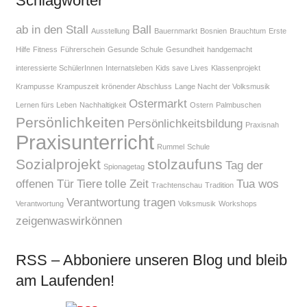
Schlagwörter
ab in den Stall
Ball
Ausstellung
Bauernmarkt
Bosnien
Brauchtum
Erste
Hilfe
Fitness
Führerschein
Gesunde Schule
Gesundheit
handgemacht
interessierte SchülerInnen
Internatsleben
Kids save Lives
Klassenprojekt
Krampusse
Krampuszeit
krönender Abschluss
Lange Nacht der Volksmusik
Ostermarkt
Lernen fürs Leben
Nachhaltigkeit
Ostern
Palmbuschen
Persönlichkeiten
Persönlichkeitsbildung
Praxisnah
Praxisunterricht
Rummel
Schule
Sozialprojekt
stolzaufuns
Tag der
Spionagetag
offenen Tür
Tiere
tolle Zeit
Tua wos
Trachtenschau
Tradition
Verantwortung tragen
Verantwortung
Volksmusik
Workshops
zeigenwaswirkönnen
RSS – Abboniere unseren Blog und bleib
am Laufenden!