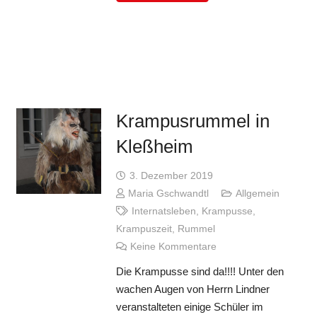
Krampusrummel in
Kleßheim
3. Dezember 2019
Maria Gschwandtl
Allgemein
Internatsleben
,
Krampusse
,
Krampuszeit
,
Rummel
Keine Kommentare
Die Krampusse sind da!!!! Unter den
wachen Augen von Herrn Lindner
veranstalteten einige Schüler im