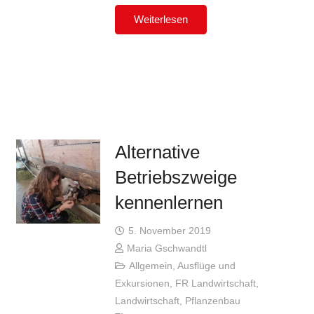
Weiterlesen
Alternative
Betriebszweige
kennenlernen
5. November 2019
Maria Gschwandtl
Allgemein
,
Ausflüge und
Exkursionen
,
FR Landwirtschaft
,
Landwirtschaft
,
Pflanzenbau