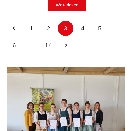
Weiterlesen
1
2
3
4
5
6
…
14